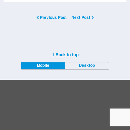
Previous Post
Next Post
Back to top
Mobile
Desktop