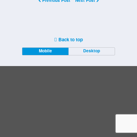
Previous Post
Next Post
Back to top
Mobile
Desktop