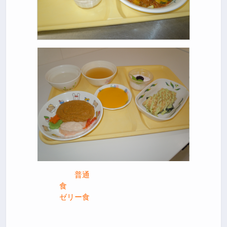
普通
食
ゼリー食