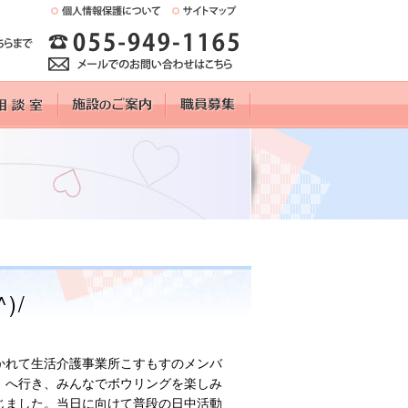
)/
分かれて生活介護事業所こすもすのメンバ
」へ行き、みんなでボウリングを楽しみ
じました。当日に向けて普段の日中活動